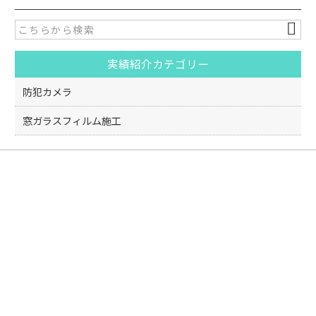
e
er
b
o
実績紹介カテゴリー
o
k
防犯カメラ
窓ガラスフィルム施工