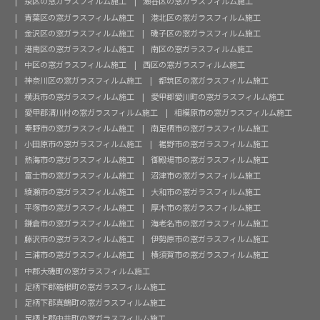
泉区の窓ガラスフィルム施工
瀬谷区の窓ガラスフィルム施工
青葉区の窓ガラスフィルム施工
港北区の窓ガラスフィルム施工
金沢区の窓ガラスフィルム施工
磯子区の窓ガラスフィルム施工
港南区の窓ガラスフィルム施工
南区の窓ガラスフィルム施工
中区の窓ガラスフィルム施工
西区の窓ガラスフィルム施工
神奈川区の窓ガラスフィルム施工
都筑区の窓ガラスフィルム施工
横浜市の窓ガラスフィルム施工
愛甲郡愛川町の窓ガラスフィルム施工
愛甲郡清川村の窓ガラスフィルム施工
相模原市の窓ガラスフィルム施工
秦野市の窓ガラスフィルム施工
南足柄市の窓ガラスフィルム施工
小田原市の窓ガラスフィルム施工
裾野市の窓ガラスフィルム施工
熱海市の窓ガラスフィルム施工
御殿場市の窓ガラスフィルム施工
富士市の窓ガラスフィルム施工
沼津市の窓ガラスフィルム施工
綾瀬市の窓ガラスフィルム施工
大和市の窓ガラスフィルム施工
平塚市の窓ガラスフィルム施工
厚木市の窓ガラスフィルム施工
鎌倉市の窓ガラスフィルム施工
海老名市の窓ガラスフィルム施工
藤沢市の窓ガラスフィルム施工
伊勢原市の窓ガラスフィルム施工
三浦市の窓ガラスフィルム施工
横須賀市の窓ガラスフィルム施工
中郡大磯町の窓ガラスフィルム施工
足柄下郡箱根町の窓ガラスフィルム施工
足柄下郡真鶴町の窓ガラスフィルム施工
足柄上郡中井町の窓ガラスフィルム施工