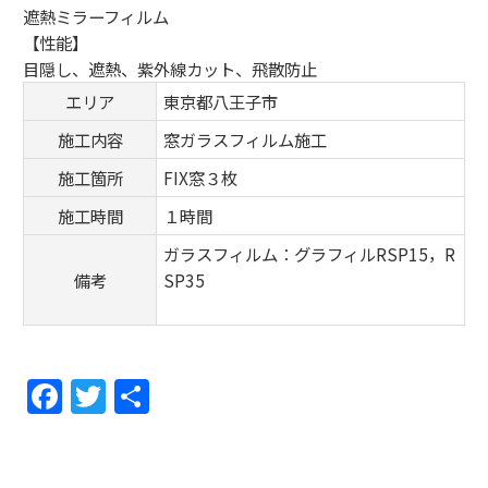
遮熱ミラーフィルム
【性能】
目隠し、遮熱、紫外線カット、飛散防止
エリア
東京都八王子市
施工内容
窓ガラスフィルム施工
施工箇所
FIX窓３枚
施工時間
１時間
ガラスフィルム：グラフィルRSP15，R
備考
SP35
F
T
共
a
w
有
c
itt