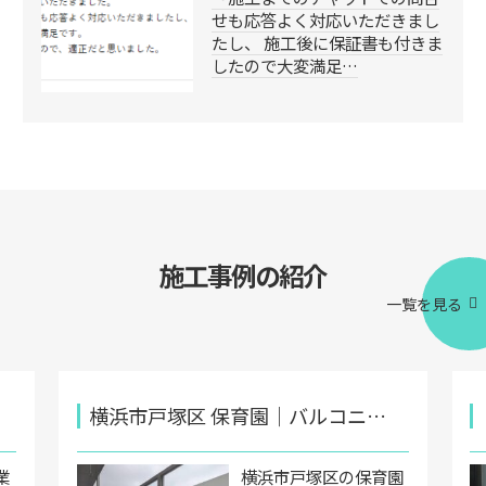
せも応答よく対応いただきまし
たし、 施工後に保証書も付きま
したので大変満足…
施工事例の紹介
一覧を見る
横浜市戸塚区 保育園｜バルコニ…
業
横浜市戸塚区の保育園