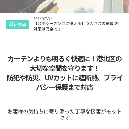
2026/07/11
【台風シーズン前に備える】窓ガラスの飛散防止
対策は万全です…
2026/07/10
【10年以上前の飛散防止フィルムは要注意】貼り
最新情報
換えで地震対策…
2026/07/06
【首都直下地震・南海トラフに備える】在宅避難
を実現するため…
2026/07/02
カーテンよりも明るく快適に！港北区の
2026年の猛暑対策｜窓ガラスフィルムでエアコ
ン代はどれくらい…
大切な空間を守ります！
2026/08/08
防犯や防災、UVカットに遮断熱、プライ
個人情報を知られてしまったら家も狙われる？住
宅の防犯対策｜…
バシー保護まで対応
お客様の気持ちに寄り添った丁寧な接客がモット
ーです。