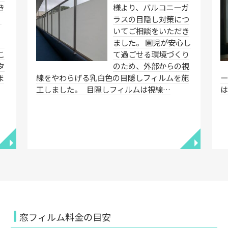
き
様より、バルコニーガ
ィ
ラスの目隠し対策につ
いてご相談をいただき
、
ました。 園児が安心し
こ
て過ごせる環境づくり
タ
のため、外部からの視
ま
線をやわらげる乳白色の目隠しフィルムを施
工しました。 目隠しフィルムは視線…
◥
◥
窓フィルム料金の目安