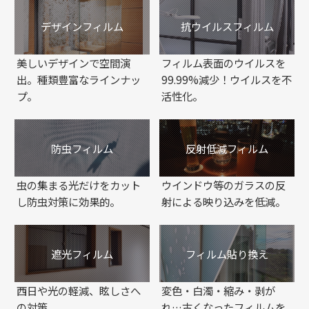
デザインフィルム
抗ウイルスフィルム
美しいデザインで空間演
フィルム表面のウイルスを
出。種類豊富なラインナッ
99.99%減少！ウイルスを不
プ。
活性化。
防虫フィルム
反射低減フィルム
虫の集まる光だけをカット
ウインドウ等のガラスの反
し防虫対策に効果的。
射による映り込みを低減。
遮光フィルム
フィルム貼り換え
西日や光の軽減、眩しさへ
変色・白濁・縮み・剥が
の対策。
れ…古くなったフィルムを