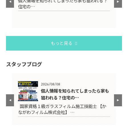
避
個人情報を知られてしまったら家も狙われる？
【
住宅の…
止
もっと見る
スタッフブログ
2026/08/08
ム
個人情報を知られてしまったら家も
狙われる？住宅の…
役
国家資格１級ガラスフィルム施工技能士 【か
【
ながわフィルム株式会社】 …
寺