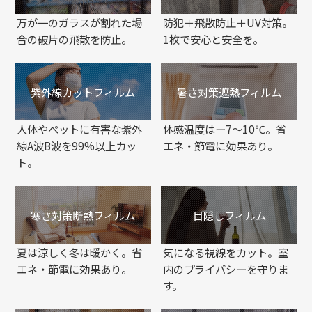
万が一のガラスが割れた場
防犯＋飛散防止＋UV対策。
合の破片の飛散を防止。
1枚で安心と安全を。
紫外線カットフィルム
暑さ対策遮熱フィルム
人体やペットに有害な紫外
体感温度はー7～10℃。省
線A波B波を99%以上カッ
エネ・節電に効果あり。
ト。
寒さ対策断熱フィルム
目隠しフィルム
夏は涼しく冬は暖かく。省
気になる視線をカット。室
エネ・節電に効果あり。
内のプライバシーを守りま
す。