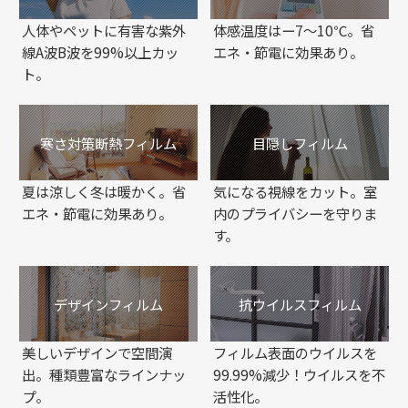
人体やペットに有害な紫外
体感温度はー7～10℃。省
線A波B波を99%以上カッ
エネ・節電に効果あり。
ト。
寒さ対策断熱フィルム
目隠しフィルム
夏は涼しく冬は暖かく。省
気になる視線をカット。室
エネ・節電に効果あり。
内のプライバシーを守りま
す。
デザインフィルム
抗ウイルスフィルム
美しいデザインで空間演
フィルム表面のウイルスを
出。種類豊富なラインナッ
99.99%減少！ウイルスを不
プ。
活性化。