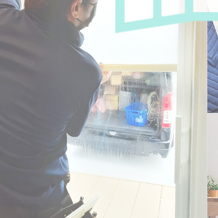
2026/07/02
2026年の猛暑対策｜窓ガラスフィルムでエアコ
ン代はどれくらい…
2026/08/08
個人情報を知られてしまったら家も狙われる？住
宅の防犯対策｜…
2026/07/11
【台風シーズン前に備える】窓ガラスの飛散防止
対策は万全です…
2026/07/10
【10年以上前の飛散防止フィルムは要注意】貼り
換えで地震対策…
2026/07/06
【首都直下地震・南海トラフに備える】在宅避難