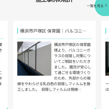
一覧を見る
横浜市戸塚区 保育園｜バルコニ…
業
横浜市戸塚区の保育園
き
様より、バルコニーガ
ィ
ラスの目隠し対策につ
いてご相談をいただき
、
ました。 園児が安心し
こ
て過ごせる環境づくり
タ
のため、外部からの視
ま
線をやわらげる乳白色の目隠しフィルムを施
工しました。 目隠しフィルムは視線…