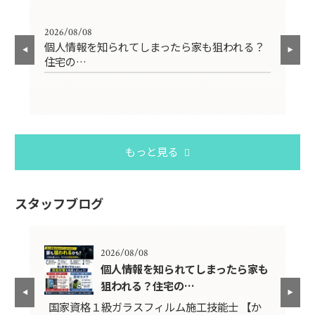
2026/08/08
202
避
個人情報を知られてしまったら家も狙われる？
【
住宅の…
止
もっと見る
スタッフブログ
2026/08/08
ム
個人情報を知られてしまったら家も
狙われる？住宅の…
役
国家資格１級ガラスフィルム施工技能士 【か
【