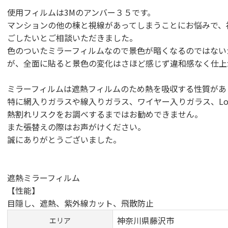
⁡使用フィルムは⁡3Mのアンバー３５です。
マンションの他の棟と視線があってしまうことにお悩みで、
ごしたいとご相談いただきました。
色のついたミラーフィルムなので景色が暗くなるのではない
が、全面に貼ると景色の変化はさほど感じず違和感なく仕上
ミラーフィルムは遮熱フィルムのため熱を吸収する性質があ
特に網入りガラスや線入りガラス、ワイヤー入りガラス、Lo
熱割れリスクをお調べするまではお勧めできません。
また張替えの際はお声がけください。
誠に⁡ありがとうございました。
遮熱ミラーフィルム
【性能】
目隠し、遮熱、紫外線カット、飛散防止
神奈川県藤沢市
エリア