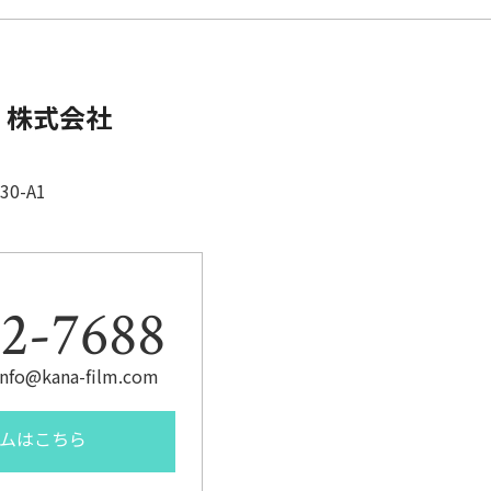
o
o
k
 株式会社
0-A1
2-7688
fo@kana-film.com
ムはこちら