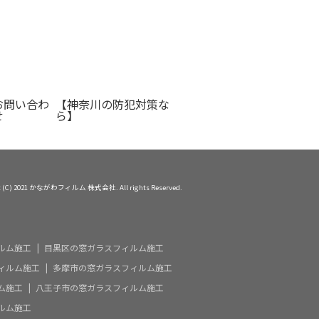
お問い合わ
【神奈川の防犯対策な
せ
ら】
ht (C) 2021 かながわフィルム 株式会社. All rights Reserved.
ルム施工
目黒区の窓ガラスフィルム施工
ィルム施工
多摩市の窓ガラスフィルム施工
ム施工
八王子市の窓ガラスフィルム施工
ルム施工