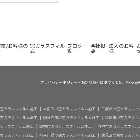
実績/お客様の
窓ガラスフィル
ブログ一
会社概
法人のお客
声
ム
覧
要
様
プライバシーポリシー
/
特定商取引に基づく表記
Copyrig
窓ガラスフィルム施工
大田区の窓ガラスフィルム施工
三鷹市の窓ガラスフィ
窓ガラスフィルム施工
国分寺市の窓ガラスフィルム施工
稲城市の窓ガラスフ
ガラスフィルム施工
調布市の窓ガラスフィルム施工
府中市の窓ガラスフィル
ガラスフィルム施工
神奈川県の窓ガラスフィルム施工
鶴見区の窓ガラスフィ