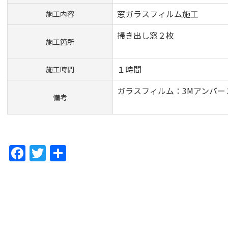
窓ガラスフィルム施工
施工内容
掃き出し窓２枚
施工箇所
１時間
施工時間
ガラスフィルム：3Mアンバー
備考
F
T
共
a
w
有
c
itt
e
er
b