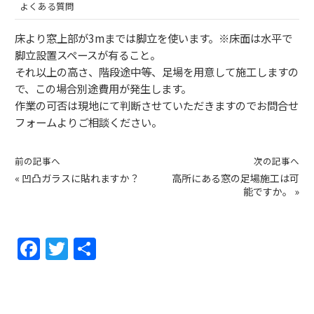
よくある質問
床より窓上部が3mまでは脚立を使います。※床面は水平で
脚立設置スペースが有ること。
それ以上の高さ、階段途中等、足場を用意して施工しますの
で、この場合別途費用が発生します。
作業の可否は現地にて判断させていただきますのでお問合せ
フォームよりご相談ください。
前の記事へ
次の記事へ
«
凹凸ガラスに貼れますか？
高所にある窓の足場施工は可
能ですか。
»
F
T
共
a
w
有
c
itt