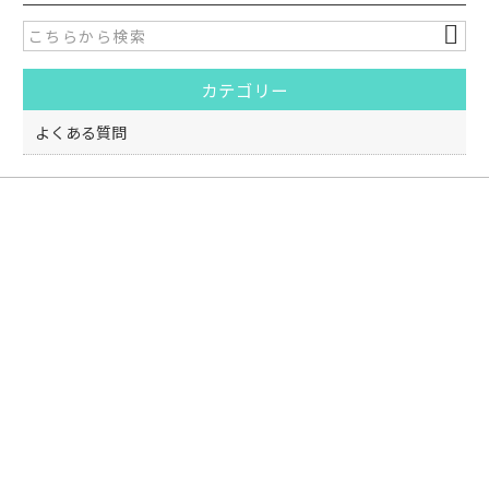
e
er
b
o
カテゴリー
o
k
よくある質問