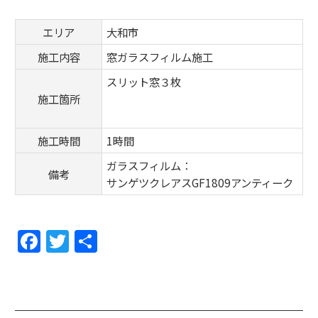
エリア
大和市
施工内容
窓ガラスフィルム施工
スリット窓３枚
施工箇所
施工時間
1時間
ガラスフィルム：
備考
サンゲツクレアスGF1809アンティーク
F
T
共
a
w
有
c
itt
e
er