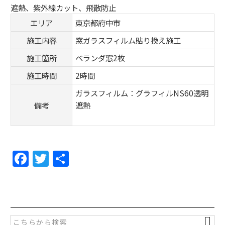
遮熱、紫外線カット、飛散防止
エリア
東京都府中市
施工内容
窓ガラスフィルム貼り換え施工
施工箇所
ベランダ窓2枚
施工時間
2時間
ガラスフィルム：グラフィルNS60透明
備考
遮熱
F
T
共
a
w
有
c
itt
e
er
b