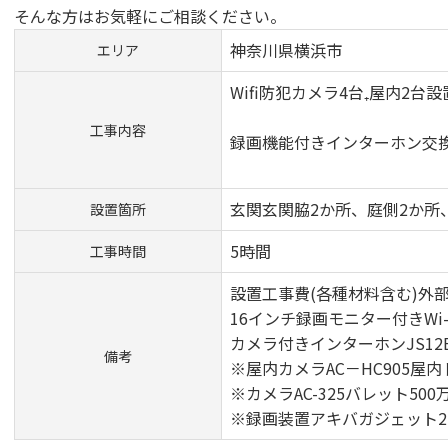
そんな方はお気軽にご相談ください。
神奈川県横浜市
エリア
Wifi防犯カメラ
工事内容
録画機能付き
玄関玄関脇2か所、庭側2か所
設置箇所
5時間
工事時間
設置工事費(各種材料含む)外
16インチ録画モニター付きWi-
カメラ付きインターホンJS12
備考
※屋内カメラAC－HC905屋内
※カメラAC-325バレット50
※録画装置アキバガジェット2T