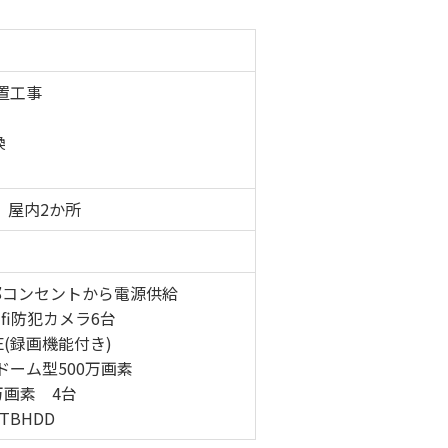
4台₊屋内2台設置工事
インターホン交換
、屋内2か所
部コンセントから電源供給
fi防犯カメラ6台
E(録画機能付き)
ドーム型500万画素
0万画素 4台
BHDD