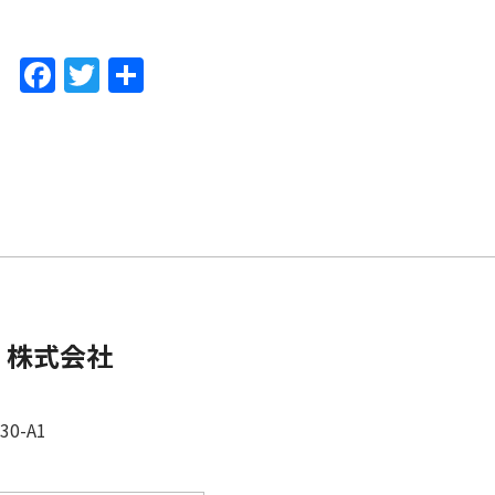
F
T
共
a
w
有
c
itt
e
er
b
o
o
k
 株式会社
0-A1