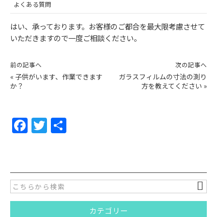
よくある質問
はい、承っております。お客様のご都合を最大限考慮させて
いただきますので一度ご相談ください。
前の記事へ
次の記事へ
«
子供がいます、作業できます
ガラスフィルムの寸法の測り
か？
方を教えてください
»
F
T
共
a
w
有
c
itt
e
er
b
o
カテゴリー