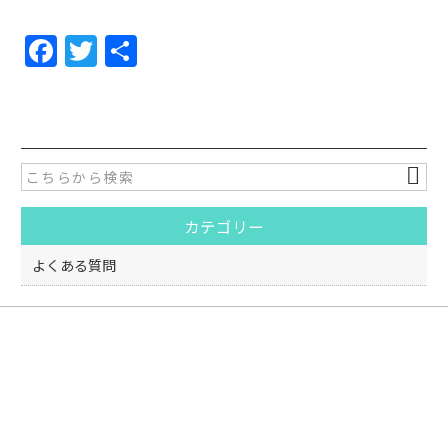
F
T
共
a
w
有
c
itt
e
er
b
o
カテゴリー
o
k
よくある質問