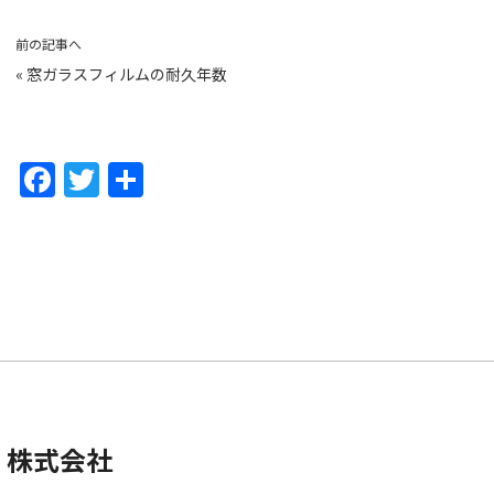
前の記事へ
«
窓ガラスフィルムの耐久年数
F
T
共
a
w
有
c
itt
e
er
b
o
o
k
 株式会社