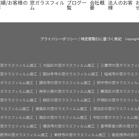
実績/お客様の
窓ガラスフィル
ブログ一
会社概
法人のお客
声
ム
覧
要
様
プライバシーポリシー
/
特定商取引に基づく表記
Copyrig
窓ガラスフィルム施工
大田区の窓ガラスフィルム施工
三鷹市の窓ガラスフィ
窓ガラスフィルム施工
国分寺市の窓ガラスフィルム施工
稲城市の窓ガラスフ
ガラスフィルム施工
調布市の窓ガラスフィルム施工
府中市の窓ガラスフィル
ガラスフィルム施工
神奈川県の窓ガラスフィルム施工
鶴見区の窓ガラスフィ
窓ガラスフィルム施工
緑区の窓ガラスフィルム施工
戸塚区の窓ガラスフィル
ラスフィルム施工
青葉区の窓ガラスフィルム施工
港北区の窓ガラスフィルム
ガラスフィルム施工
南区の窓ガラスフィルム施工
中区の窓ガラスフィルム施
窓ガラスフィルム施工
横浜市の窓ガラスフィルム施工
愛甲郡愛川町の窓ガラ
原市の窓ガラスフィルム施工
秦野市の窓ガラスフィルム施工
南足柄市の窓ガ