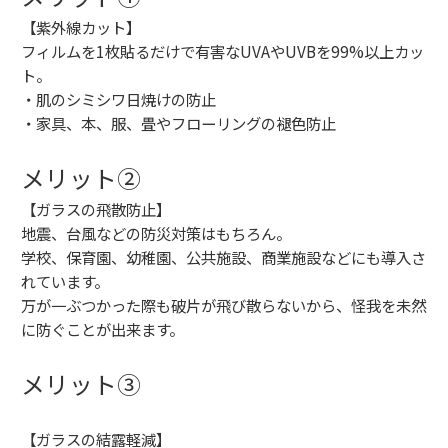
⁡【紫外線カット】
⁡⁡フィルムを1枚貼るだけで有害なUVAやUVBを99%以上カッ
ト。⁡
⁡・肌のシミシワ日焼けの防止⁡
⁡・家具、本、服、畳やフローリングの褪色防止⁡
⁡メリット②
⁡【ガラスの飛散防止】
⁡地震、台風などの防災対策はもちろん。⁡
⁡学校、保育園、幼稚園、公共施設、商業施設などにも導入さ
れています。⁡
⁡万が一ぶつかった際も破片が飛び散らないから、怪我を未然
に防ぐことが出来ます。⁡
⁡メリット③
⁡【ガラスの結露軽減】