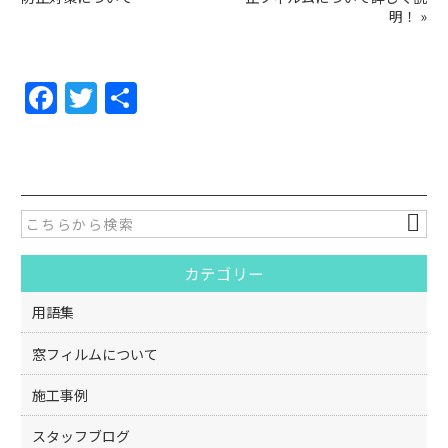
明！
»
F
T
共
a
w
有
c
itt
e
er
b
o
カテゴリー
o
k
用語集
窓フィルムについて
施工事例
スタッフブログ