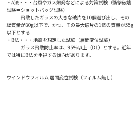
・A法・・・台風やガス爆発などによる対策試験（衝撃破壊
試験＝ショットバッグ試験）
飛散したガラスの大きな破片を10個選び出し、その
総質量が80g以下で、かつ、その最大破片の1個の質量が55g
以下とする
・B法・・・地震を想定した試験（層間変位試験）
ガラス飛散防止率は、95%以上（D1）とする。近年
では特にB法を重視する傾向があります。
ウインドウフィルム 層間変位試験（フィルム無し）