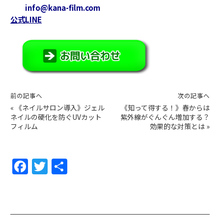
info@kana-film.com
公式LINE
前の記事へ
次の記事へ
«
《ネイルサロン導入》ジェル
《知って得する！》春からは
ネイルの硬化を防ぐUVカット
紫外線がぐんぐん増加する？
フィルム
効果的な対策とは
»
F
T
共
a
w
有
c
itt
e
er